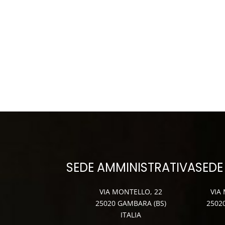
SEDE AMMINISTRATIVA
SEDE
VIA MONTELLO, 22
VIA
25020 GAMBARA (BS)
2502
ITALIA