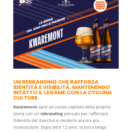
UN REBRANDING CHE RAFFORZA
IDENTITÀ E VISIBILITÀ, MANTENENDO
INTATTO IL LEGAME CON LA CYCLING
CULTURE.
Kwaremont
apre un nuovo capitolo della propria
storia con un
rebranding
pensato per rafforzare
l’identità del marchio e renderlo ancora più
riconoscibile. Dopo oltre 12 anni, la birra belga