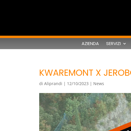
AZIENDA
SERVIZI
Kwaremont X
KWAREMONT X JEROB
di
Aliprandi
|
12/10/2023
|
News