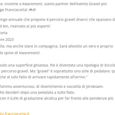
che, insieme a Kwaremont, siamo partner dell’evento Gravel più
ge Franciacorta! 🚲🍺
nge annuale che propone 4 percorsi gravel diversi che spaziano d
00 km, riservato ai più esperti!
corta
bre 2023
sella, ma anche stare in compagnia. Sarà allestito un vero e proprio
alle spine di Kwaremont!
a solo una superficie ghiaiosa. Poi è diventata una tipologia di bicicl
 percorso gravel. Ma “gravel” è soprattutto uno stile di pedalare: q
che al solo fatto di arrivare rapidamente all’arrivo.”
’animo avventuroso, di divertimento e socialità di Jeroboam.
he desideri dopo una pedalata a tutto fiato.
 con il 6,6% di gradazione alcolica per far fronte alle pendenze più
ly-franciacorta-it