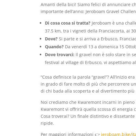
Amanti della bici! Siamo felici di annunciare 
importante dell’anno: Jeroboam Gravel Challen
Di cosa cosa si tratta?
Jeroboam è una challe
37.5 km, tra i vigneti della Franciacorta, ai 3
Dove?
Si parte e si arriva a Erbusco, Francia
Quando?
Da venerdì 13 a domenica 15 Otto
Dove trovarci:
Il gravel non è solo stare in 
festival al village di Erbusco, vi aspettiamo 
“Cosa definisce la parola “gravel”? All’inizio er
in grado di fare molto di più che percorrere un
di chi bada alla scoperta e al divertimento più 
Noi crediamo che Kwaremont incarni in pieno l
Kwaremont vi offrirà quella scossa di energia c
Cosa troverai? Un finale distintivo e dissetante
ripide.
Per maggiori informazioni 👉
jeroboam.bike/ita