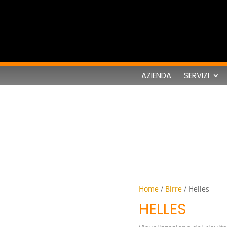
AZIENDA
SERVIZI
Home
/
Birre
/ Helles
Helles
HELLES