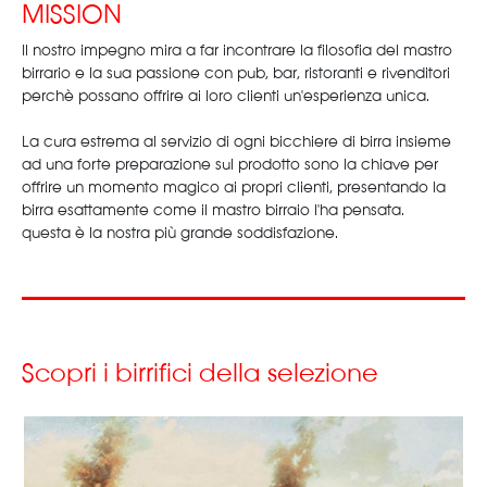
MISSION
Il nostro impegno mira a far incontrare la filosofia del mastro
birrario e la sua passione con pub, bar, ristoranti e rivenditori
perchè possano offrire ai loro clienti un'esperienza unica.
La cura estrema al servizio di ogni bicchiere di birra insieme
ad una forte preparazione sul prodotto sono la chiave per
offrire un momento magico ai propri clienti, presentando la
birra esattamente come il mastro birraio l'ha pensata.
questa è la nostra più grande soddisfazione.
BQS - BEERMANIA QUALITY
SELECTION
Una selezione di birre di alta qualità. La diversità è la nostra
ricchezza.
Scopri i birrifici della selezione
BQS è un progetto di Aliprandi Beverage company che mira
a diffondere e promuovere la cultura e la passione per la
birra.