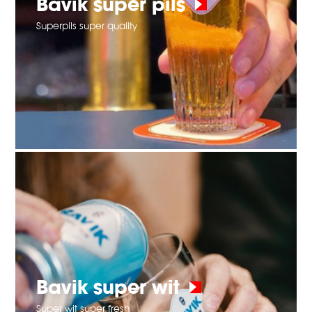
Bavik super pils
Superpils super quality
Bavik super wit
Super wit super fresh